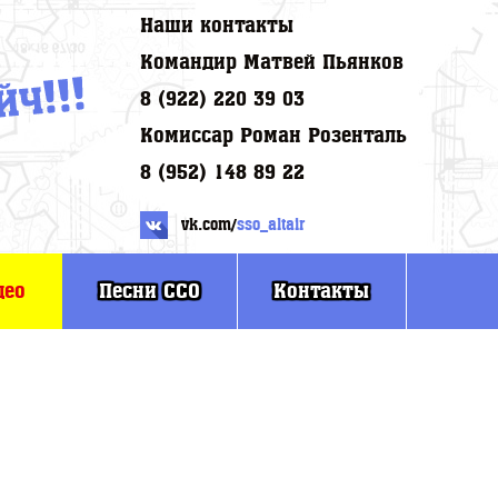
Наши контакты
Командир Матвей Пьянков
8 (922) 220 39 03
Комиссар Роман Розенталь
8 (952) 148 89 22
vk.com/
sso_altair
део
Песни ССО
Контакты