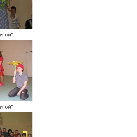
нитой"
нитой"