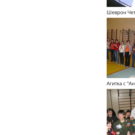
Шеврон Че
Агитка с "А