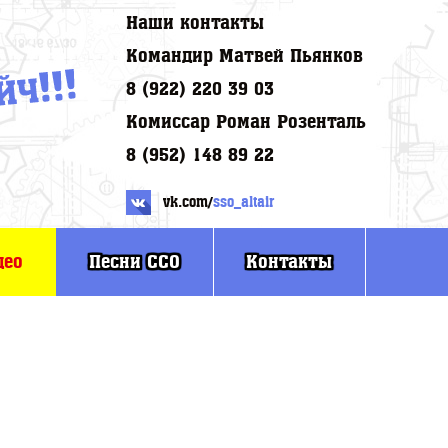
Наши контакты
Командир Матвей Пьянков
8 (922) 220 39 03
Комиссар Роман Розенталь
8 (952) 148 89 22
vk.com/
sso_altair
део
Песни ССО
Контакты