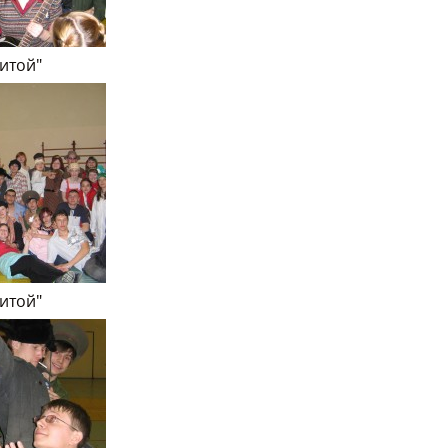
нитой"
нитой"