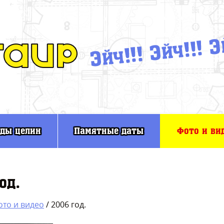
оды целин
Памятные даты
Фото и ви
од.
ото и видео
/ 2006 год.