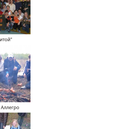
нитой"
 Аллегро