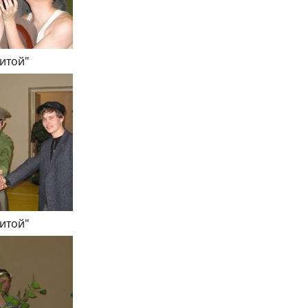
нитой"
нитой"