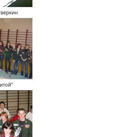
тверкин
нитой"